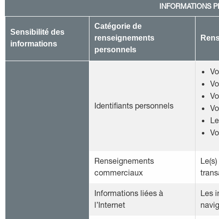
INFORMATIONS P
Catégorie de
Sensibilité des
renseignements
Rens
informations
personnels
Vo
Vo
Vo
Identifiants personnels
Vo
Le
Vo
Renseignements
Le(s)
commerciaux
trans
Informations liées à
Les i
l’Internet
navig