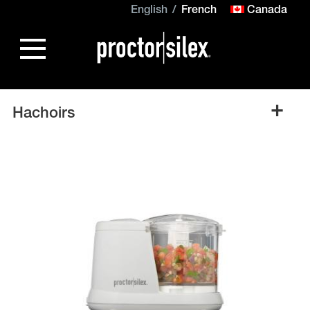
English
French
Canada
+
Hachoirs